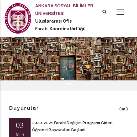
Ana
ANKARA SOSYAL BİLİMLER
içeriğe
ÜNİVERSİTESİ
atla
Uluslararası Ofis
Farabi Koordinatörlüğü
Duyurular
Tümü
03
2020-2021 Farabi Değişim Programı Giden
Öğrenci Başvuruları Başladı
Mart