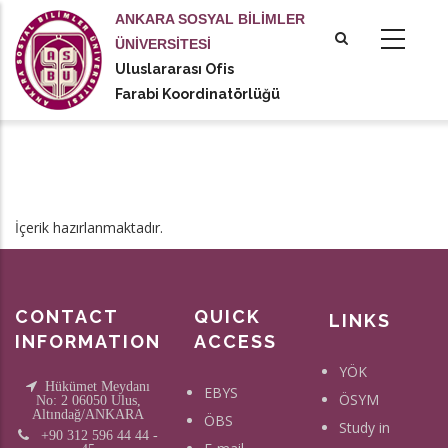
Ana
ANKARA SOSYAL BİLİMLER
içeriğe
ÜNİVERSİTESİ
atla
Uluslararası Ofis
Farabi Koordinatörlüğü
İçerik hazırlanmaktadır.
CONTACT
QUICK
LINKS
INFORMATION
ACCESS
YÖK
Hükümet Meydanı
EBYS
ÖSYM
No: 2 06050 Ulus,
Altındağ/ANKARA
ÖBS
Study in
+90 312 596 44 44 -