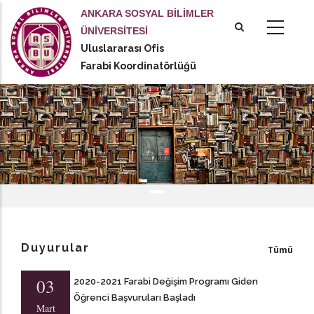
Ana
ANKARA SOSYAL BİLİMLER
içeriğe
ÜNİVERSİTESİ
atla
Uluslararası Ofis
Farabi Koordinatörlüğü
Duyurular
Tümü
03
2020-2021 Farabi Değişim Programı Giden
Öğrenci Başvuruları Başladı
Mart